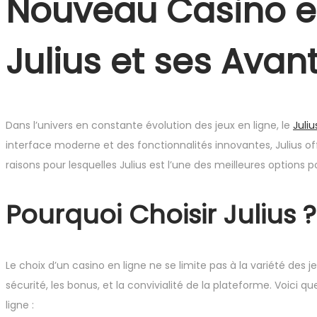
Nouveau Casino en
Julius et ses Ava
Dans l’univers en constante évolution des jeux en ligne, le
Juliu
interface moderne et des fonctionnalités innovantes, Julius of
raisons pour lesquelles Julius est l’une des meilleures options 
Pourquoi Choisir Julius ?
Le choix d’un casino en ligne ne se limite pas à la variété des j
sécurité, les bonus, et la convivialité de la plateforme. Voici q
ligne :