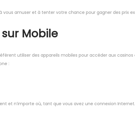
qu’à vous amuser et à tenter votre chance pour gagner des prix ex
 sur Mobile
fèrent utiliser des appareils mobiles pour accéder aux casinos e
one :
ent et n’importe où, tant que vous avez une connexion Internet