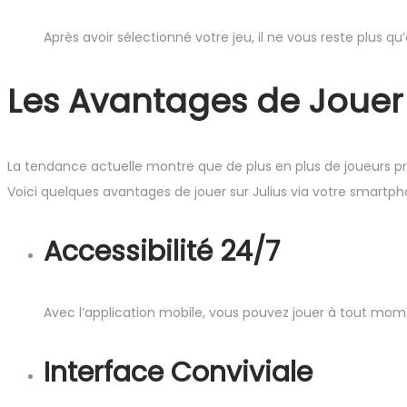
Après avoir sélectionné votre jeu, il ne vous reste plus 
Les Avantages de Jouer
La tendance actuelle montre que de plus en plus de joueurs pré
Voici quelques avantages de jouer sur Julius via votre smartph
Accessibilité 24/7
Avec l’application mobile, vous pouvez jouer à tout mom
Interface Conviviale