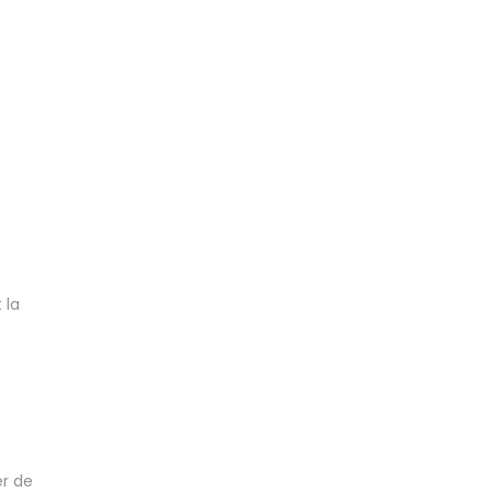
 la
er de