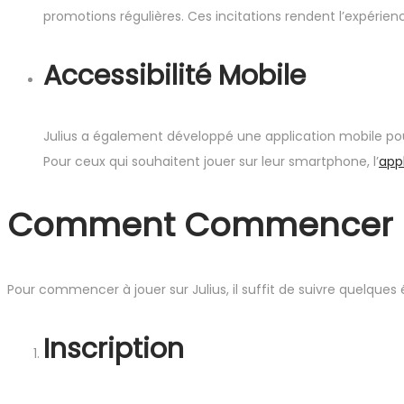
promotions régulières. Ces incitations rendent l’expérien
Accessibilité Mobile
Julius a également développé une application mobile pour 
Pour ceux qui souhaitent jouer sur leur smartphone, l’
appl
Comment Commencer à J
Pour commencer à jouer sur Julius, il suffit de suivre quelques 
Inscription