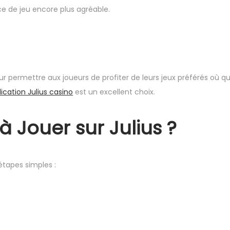
ce de jeu encore plus agréable.
permettre aux joueurs de profiter de leurs jeux préférés où qu’i
ication Julius casino
est un excellent choix.
ouer sur Julius ?
étapes simples :