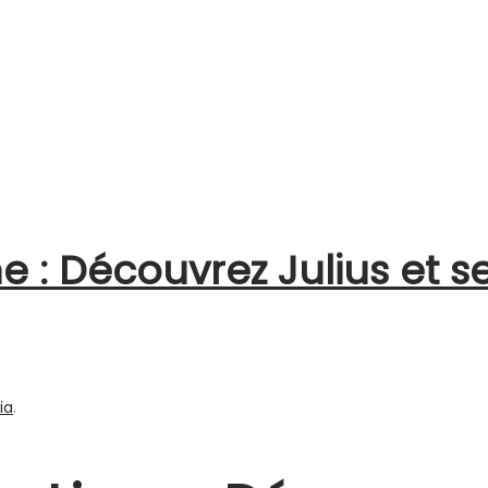
 : Découvrez Julius et s
ia
.