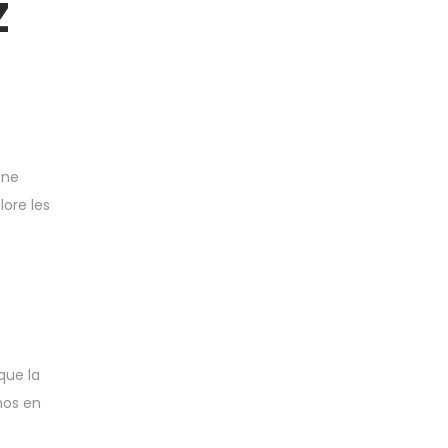
z
une
lore les
que la
inos en